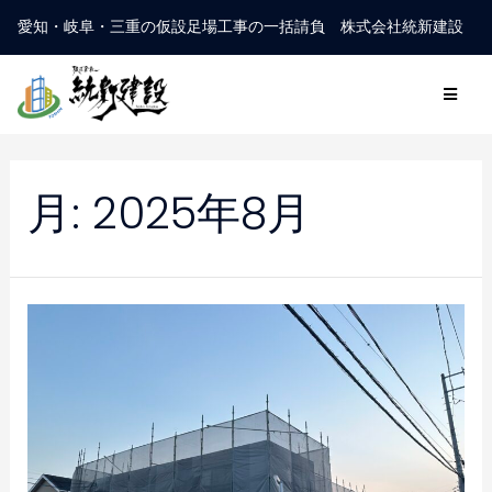
愛知・岐阜・三重の仮設足場工事の一括請負 株式会社統新建設
月:
2025年8月