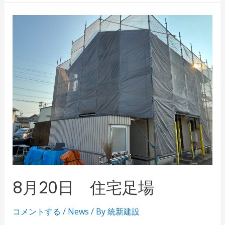
8月20日 住宅足場
コメントする
/
News
/ By
統新建設