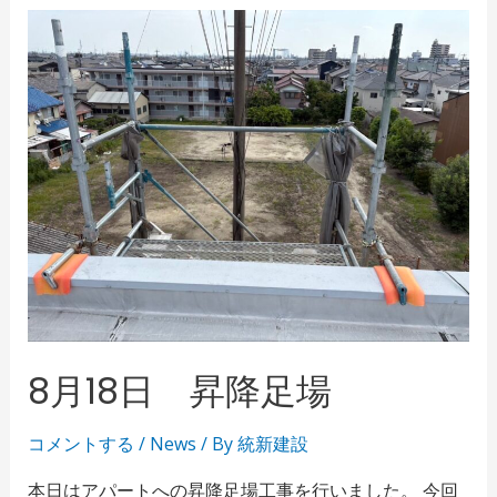
8月18日 昇降足場
コメントする
/
News
/ By
統新建設
本日はアパートへの昇降足場工事を行いました。 今回