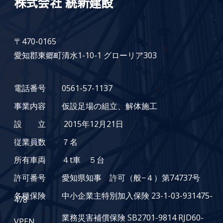
株式会社 統新建設
〒470-0165
愛知郡東郷町清水1-10-1 グローリア303
電話番号 0561-57-1137
事業内容 仮設足場の組立、解体施工
設 立 2015年12月21日
従業員数 ７名
所有車両 ４t車 ５台
許可番号 愛知県知事 許可（般−４）第74737号
各種保険 中小企業主特別加入保険 23-1-03-931475-
478
業務災害補償保険 SB2701-9814 RJD60-
VPEN