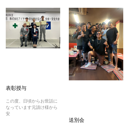
表彰授与
この度、日頃からお世話に
なっています元請け様から
安
送別会