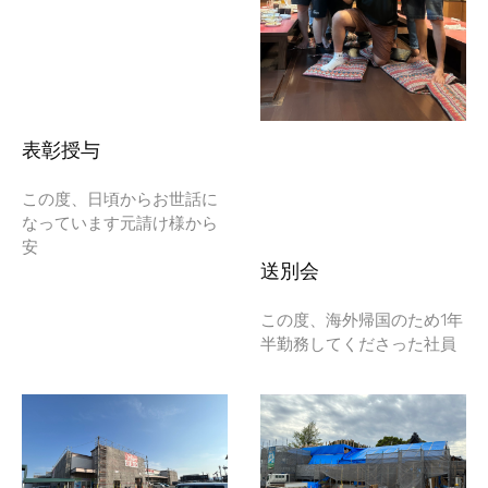
表彰授与
この度、日頃からお世話に
なっています元請け様から
安
送別会
この度、海外帰国のため1年
半勤務してくださった社員