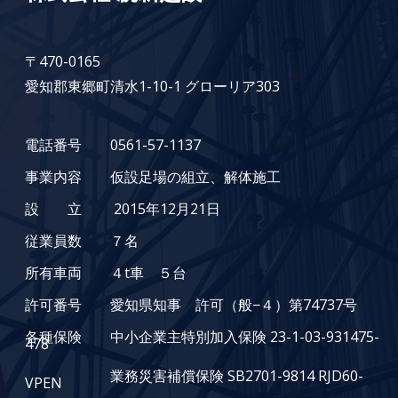
〒470-0165
愛知郡東郷町清水1-10-1 グローリア303
電話番号 0561-57-1137
事業内容 仮設足場の組立、解体施工
設 立 2015年12月21日
従業員数 ７名
所有車両 ４t車 ５台
許可番号 愛知県知事 許可（般−４）第74737号
各種保険 中小企業主特別加入保険 23-1-03-931475-
478
業務災害補償保険 SB2701-9814 RJD60-
VPEN