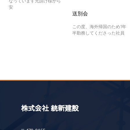
なっています元請け様から
安
送別会
この度、海外帰国のため1年
半勤務してくださった社員
株式会社 統新建設