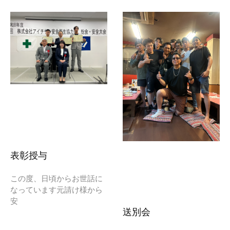
表彰授与
この度、日頃からお世話に
なっています元請け様から
安
送別会