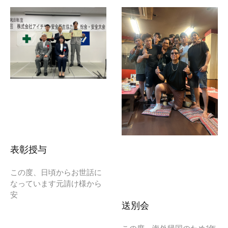
表彰授与
この度、日頃からお世話に
なっています元請け様から
安
送別会